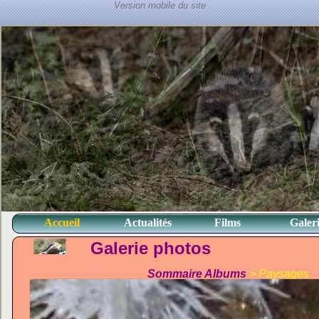
Accueil
Actualités
Films
Galer
Galerie photos
Sommaire Albums
> Paysages